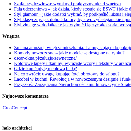
Szafa trzydrzwiowa: wymiary i praktyczny układ wnętrza
Fala uderzeniowa – jak działa, kiedy stosuje się ESWT i jakie
Styl glamour – jakie dodatki wybrać, by podkreślić luksus i el
Styl klasyczny: jak dobrać kolory, by stworzyć eleganckie i 
Styl vintage w dodatkach: jak wybrać i łączyć akcesoria tworzą
Wnętrza
Zmiana aranżacji wnętrza mieszkania. Lampy stojące do pokoj
Komody nowoczesne – jakie modele są dostępne na rynku?
oscar-okna.pl/zaluzje-zewnetrzne/
Kolorowe tapety i tkaniny: wyraziste wzory i tekstury w aranża
Gdzie kupić płytę meblową białą?
Na co zwrócić uwagę kupując fotel obrotowy do salonu?
Lacobel w kuchni: Rewolucja w nowoczesnym designie i funk
Przyszłość Zarządzania Nieruchomościami: Innowacyjne Strate
Najnowsze komentarze
CreoConcept
halo architekci