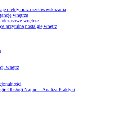
 daje efekty oraz przeciwwskazania
egancję wnętrza
ponadczasowe wnętrze
ce przytulną nostalgię wnętrz
u
cji wnętrz
cjonalności
gie Obsługi Najmu – Analiza Praktyki