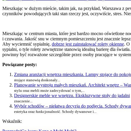
Mieszkając w dużym mieście, takim jak, na przykład, Warszawa z pewn
czynników powodujących taki stan rzeczy jest, oczywiście, stres. N
Mieszkając w centrum miasta, które jest bardzo mocno oświetlone n
i czuwania. Jakość snu w ciemnym pomieszczeniu jest znacznie lepsz
Aby wyciemnić sypialnię,
dobrze jest zainstalować rolety okienne
. O
sypialni, o tyle rolety zewnętrzne stanowią idealną barierę dla świa
powinny być rozważone szczególnie przez osoby pracujące w system
Powiązane posty:
Zmiana aranżacji wnętrza mieszkania. Lampy stojące do pokoj
stojące stanowią doskonały...
Planowanie wystroju małych mieszkań. Architekt wnętrz – Wa
stylu oraz mebli może zadecydować o tym,...
Designerskie meble we wnętrzu. Ekskluzywne stoły do jadalni
znaczenie...
Wybór schodów – niełatwa decyzja do podjęcia. Schody dy
estetyka oraz funkcjonalność. Schody dywanowe i...
Wskaźnik: