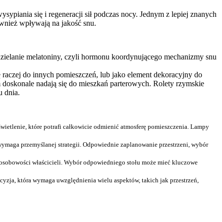
ypiania się i regeneracji sił podczas nocy. Jednym z lepiej znanych
ównież wpływają na jakość snu.
ydzielanie melatoniny, czyli hormonu koordynującego mechanizmy snu
ię raczej do innych pomieszczeń, lub jako element dekoracyjny do
tem doskonale nadają się do mieszkań parterowych. Rolety rzymskie
 dnia.
świetlenie, które potrafi całkowicie odmienić atmosferę pomieszczenia. Lampy
wymaga przemyślanej strategii. Odpowiednie zaplanowanie przestrzeni, wybór
u i osobowości właścicieli. Wybór odpowiedniego stołu może mieć kluczowe
yzja, która wymaga uwzględnienia wielu aspektów, takich jak przestrzeń,