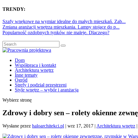
TRENDY:
Szafy wnękowe na wymiar idealne do małych mieszkań. Zab...
Zmiana aranżacji wnętrza mieszkania. Lampy stojące do p...
Popularność ozdobnych tynków nie maleje. Dlaczego?
Dom
Współpraca i kontakt
Architektura wnętrz
Inne tematy
Ogród
Strefy i podział przestrzeni
Style wnętrz – wybór i aranżacja
Wybierz stronę
Zdrowy i dobry sen – rolety okienne zewn
Wysłane przez
haloarchitekci.pl
|
wrz 17, 2017
|
Architektura wnętrz