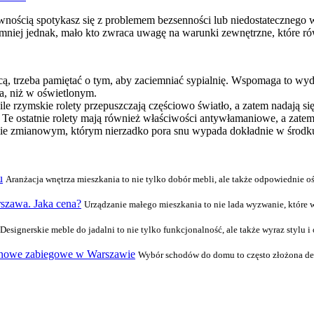
ością spotykasz się z problemem bezsenności lub niedostatecznego wys
iemniej jednak, mało kto zwraca uwagę na warunki zewnętrzne, które r
ocą, trzeba pamiętać o tym, aby zaciemniać sypialnię. Wspomaga to w
a, niż w oświetlonym.
 ile rzymskie rolety przepuszczają częściowo światło, a zatem nadają s
tła. Te ostatnie rolety mają również właściwości antywłamaniowe, a za
ie zmianowym, którym nierzadko pora snu wypada dokładnie w środku
u
Aranżacja wnętrza mieszkania to nie tylko dobór mebli, ale także odpowiednie o
rszawa. Jaka cena?
Urządzanie małego mieszkania to nie lada wyzwanie, które 
Designerskie meble do jadalni to nie tylko funkcjonalność, ale także wyraz styl
wanowe zabiegowe w Warszawie
Wybór schodów do domu to często złożona dec