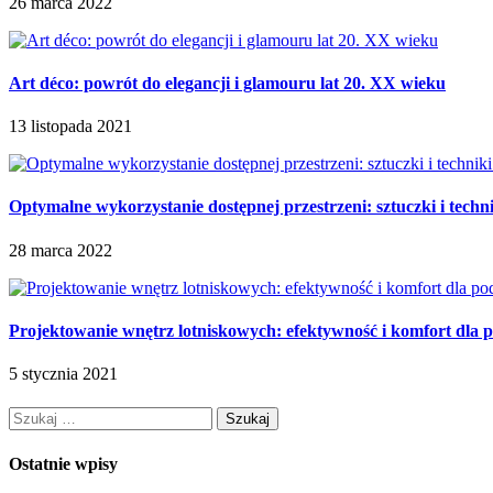
26 marca 2022
Art déco: powrót do elegancji i glamouru lat 20. XX wieku
13 listopada 2021
Optymalne wykorzystanie dostępnej przestrzeni: sztuczki i techn
28 marca 2022
Projektowanie wnętrz lotniskowych: efektywność i komfort dla 
5 stycznia 2021
Szukaj:
Ostatnie wpisy