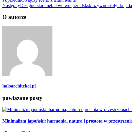
Poprzedni
Co łączy Keno z Multi Multi?
Następny
Designerskie meble we wnętrzu. Ekskluzywne stoły do jada
O autorze
haloarchitekci.pl
powiązane posty
Minimalizm japoński: harmonia, natura i prostota w przestrzen