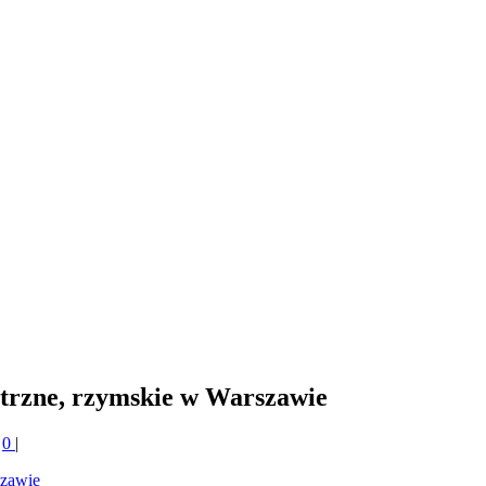
ętrzne, rzymskie w Warszawie
|
0
|