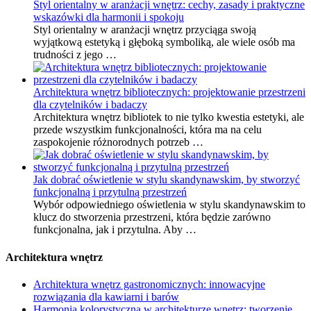
Styl orientalny w aranżacji wnętrz: cechy, zasady i praktyczne
wskazówki dla harmonii i spokoju
Styl orientalny w aranżacji wnętrz przyciąga swoją
wyjątkową estetyką i głęboką symboliką, ale wiele osób ma
trudności z jego …
Architektura wnętrz bibliotecznych: projektowanie przestrzeni
dla czytelników i badaczy
Architektura wnętrz bibliotek to nie tylko kwestia estetyki, ale
przede wszystkim funkcjonalności, która ma na celu
zaspokojenie różnorodnych potrzeb …
Jak dobrać oświetlenie w stylu skandynawskim, by stworzyć
funkcjonalną i przytulną przestrzeń
Wybór odpowiedniego oświetlenia w stylu skandynawskim to
klucz do stworzenia przestrzeni, która będzie zarówno
funkcjonalna, jak i przytulna. Aby …
Architektura wnętrz
Architektura wnętrz gastronomicznych: innowacyjne
rozwiązania dla kawiarni i barów
Harmonia kolorystyczna w architekturze wnętrz: tworzenie