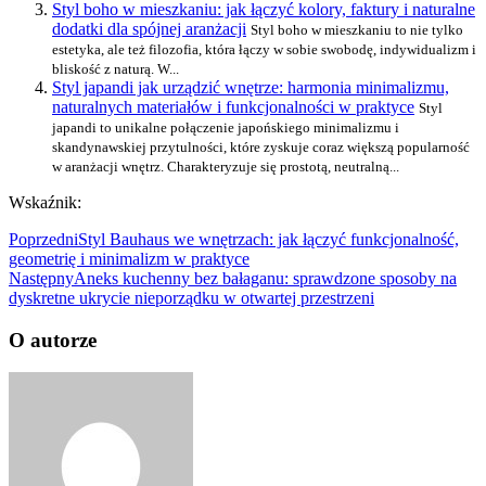
Styl boho w mieszkaniu: jak łączyć kolory, faktury i naturalne
dodatki dla spójnej aranżacji
Styl boho w mieszkaniu to nie tylko
estetyka, ale też filozofia, która łączy w sobie swobodę, indywidualizm i
bliskość z naturą. W...
Styl japandi jak urządzić wnętrze: harmonia minimalizmu,
naturalnych materiałów i funkcjonalności w praktyce
Styl
japandi to unikalne połączenie japońskiego minimalizmu i
skandynawskiej przytulności, które zyskuje coraz większą popularność
w aranżacji wnętrz. Charakteryzuje się prostotą, neutralną...
Wskaźnik:
Poprzedni
Styl Bauhaus we wnętrzach: jak łączyć funkcjonalność,
geometrię i minimalizm w praktyce
Następny
Aneks kuchenny bez bałaganu: sprawdzone sposoby na
dyskretne ukrycie nieporządku w otwartej przestrzeni
O autorze