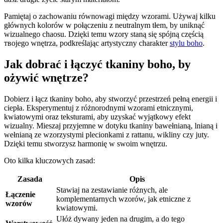
Pamiętaj o zachowaniu równowagi między wzorami. Używaj kilku
głównych kolorów w połączeniu z neutralnym tłem, by uniknąć
wizualnego chaosu. Dzięki temu wzory staną się spójną częścią
твоjego wnętrza, podkreślając artystyczny charakter
stylu boho
.
Jak dobrać i łączyć tkaniny boho, by
ożywić wnętrze?
Dobierz i łącz tkaniny boho, aby stworzyć przestrzeń pełną energii i
ciepła. Eksperymentuj z różnorodnymi wzorami etnicznymi,
kwiatowymi oraz teksturami, aby uzyskać wyjątkowy efekt
wizualny. Mieszaj przyjemne w dotyku tkaniny bawełnianą, lnianą i
wełnianą ze wzorzystymi plecionkami z rattanu, wikliny czy juty.
Dzięki temu stworzysz harmonię w swoim wnętrzu.
Oto kilka kluczowych zasad:
Zasada
Opis
Stawiaj na zestawianie różnych, ale
Łączenie
komplementarnych wzorów, jak etniczne z
wzorów
kwiatowymi.
Ułóż dywany jeden na drugim, a do tego