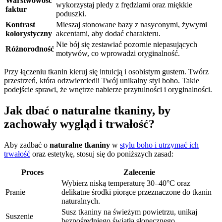
Warstwowość
wykorzystaj pledy z frędzlami oraz miękkie
faktur
poduszki.
Kontrast
Mieszaj stonowane bazy z nasyconymi, żywymi
kolorystyczny
akcentami, aby dodać charakteru.
Nie bój się zestawiać pozornie niepasujących
Różnorodność
motywów, co wprowadzi oryginalność.
Przy łączeniu tkanin kieruj się intuicją i osobistym gustem. Twórz
przestrzeń, która odzwierciedli Twój unikalny styl boho. Takie
podejście sprawi, że wnętrze nabierze przytulności i oryginalności.
Jak dbać o naturalne tkaniny, by
zachowały wygląd i trwałość?
Aby zadbać o
naturalne tkaniny
w
stylu boho i utrzymać ich
trwałość
oraz estetykę, stosuj się do poniższych zasad:
Proces
Zalecenie
Wybierz niską temperaturę 30–40°C oraz
Pranie
delikatne środki piorące przeznaczone do tkanin
naturalnych.
Susz tkaniny na świeżym powietrzu, unikaj
Suszenie
bezpośredniego światła słonecznego.