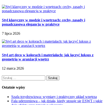
Styl klasyczny w modzie i wnętrzach: cechy, zasady i
ponadczasowa elegancja w praktyce
7 lipca 2026
Styl art deco w kolorach i materiałach: jak łączyć luksus z
geometrią w aranżacji wnętrz
12 marca 2026
Szukaj:
Ostatnie wpisy
Szafa trzydrzwiowa: wymiary i praktyczny układ wnętrza
Fala uderzeniowa – jak działa, kiedy stosuje się ESWT i jakie