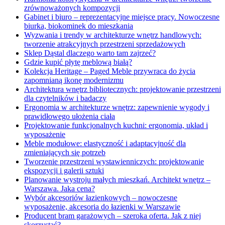
zrównoważonych kompozycji
Gabinet i biuro – reprezentacyjne miejsce pracy. Nowoczesne
biurka, biokominek do mieszkania
Wyzwania i trendy w architekturze wnętrz handlowych:
tworzenie atrakcyjnych przestrzeni sprzedażowych
Sklep Dąstal dlaczego warto tam zajrzeć?
Gdzie kupić płytę meblową białą?
Kolekcja Heritage – Paged Meble przywraca do życia
zapomnianą ikonę modernizmu
Architektura wnętrz bibliotecznych: projektowanie przestrzeni
dla czytelników i badaczy
Ergonomia w architekturze wnętrz: zapewnienie wygody i
prawidłowego ułożenia ciała
Projektowanie funkcjonalnych kuchni: ergonomia, układ i
wyposażenie
Meble modułowe: elastyczność i adaptacyjność dla
zmieniających się potrzeb
Tworzenie przestrzeni wystawienniczych: projektowanie
ekspozycji i galerii sztuki
Planowanie wystroju małych mieszkań. Architekt wnętrz –
Warszawa. Jaka cena?
Wybór akcesoriów łazienkowych – nowoczesne
wyposażenie, akcesoria do łazienki w Warszawie
Producent bram garażowych – szeroka oferta. Jak z niej
skorzystać?