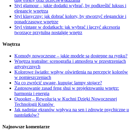
daje efekty oraz przeciwwskazania
Styl glamour – jakie dodatki wybrać, by podkreślić luksus i
elegancję wnętrza
Styl klasyczny: jak dobrać kolory, by stworzyć eleganckie i
ponadczasowe wnętrze
Styl vintage w dodatkach: jak wybrać i łączyć akcesoria
tworzące przytulną nostalgię wnętrz
Wnętrza
Komody nowoczesne – jakie modele są dostępne na rynku?
Wnętrza teatralne: scenografia i atmosfera w przestrzeniach
artystycznych
Kolorowe światło: wpływ oświetlenia na percepcję kolorów
w pomieszczeniach
Na co zwrócić uwagę, kupując lampy stojące?
Zastosowanie zasad feng shui w projektowaniu wnętrz:
harmonia i energia
Quooker – Rewolucja w Kuchni Dzięki Nowoczesnej
Technologii Kranów
Jak nadmiar ekranów wpływa na sen i zdrowie psychiczne u
nastolatków?
Najnowsze komentarze