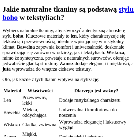
Jakie naturalne tkaniny są podstawą
stylu
boho
w tekstyliach?
Wybierz naturalne tkaniny, aby stworzyć autentyczną atmosferę
stylu
boho
. Kluczowe materiały to
len
, który charakteryzuje się
lekkością i przewiewnością, idealnie wpisując się w rustykalny
klimat.
Bawełna
zapewnia komfort i uniwersalność, doskonale
sprawdzając się zarówno w odzieży, jak i tekstyliach.
Wiskoza
,
mimo że syntetyczna, powstaje z naturalnych surowców, oferując
jedwabiście gładką strukturę.
Zamsz
dodaje elegancji i miękkości, a
juta
wprowadza do wnętrza ciekawe tekstury.
Oto, jak każde z tych tkanin wpływa na stylizację:
Materiał
Właściwości
Dlaczego jest ważny?
Przewiewny,
Len
Dodaje rustykalnego charakteru
lekki
Miękka,
Uniwersalna i komfortowa do
Bawełna
oddychająca
noszenia
Wprowadza elegancję i luksusowy
Wiskoza
Gładka, zwiewna
wygląd
Miękki,
Zamsz
Dodaje głębi i tekstury