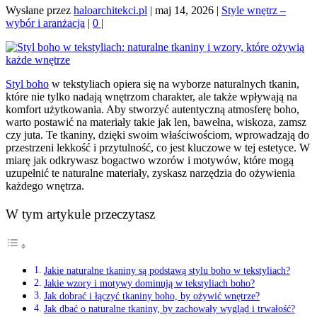
Wysłane przez
haloarchitekci.pl
|
maj 14, 2026
|
Style wnętrz –
wybór i aranżacja
|
0
|
Styl boho
w tekstyliach opiera się na wyborze naturalnych tkanin,
które nie tylko nadają wnętrzom charakter, ale także wpływają na
komfort użytkowania. Aby stworzyć autentyczną atmosferę boho,
warto postawić na materiały takie jak len, bawełna, wiskoza, zamsz
czy juta. Te tkaniny, dzięki swoim właściwościom, wprowadzają do
przestrzeni lekkość i przytulność, co jest kluczowe w tej estetyce. W
miarę jak odkrywasz bogactwo wzorów i motywów, które mogą
uzupełnić te naturalne materiały, zyskasz narzędzia do ożywienia
każdego wnętrza.
W tym artykule przeczytasz
Jakie naturalne tkaniny są podstawą stylu boho w tekstyliach?
Jakie wzory i motywy dominują w tekstyliach boho?
Jak dobrać i łączyć tkaniny boho, by ożywić wnętrze?
Jak dbać o naturalne tkaniny, by zachowały wygląd i trwałość?