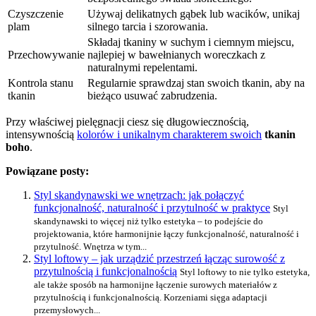
Czyszczenie
Używaj delikatnych gąbek lub wacików, unikaj
plam
silnego tarcia i szorowania.
Składaj tkaniny w suchym i ciemnym miejscu,
Przechowywanie
najlepiej w bawełnianych woreczkach z
naturalnymi repelentami.
Kontrola stanu
Regularnie sprawdzaj stan swoich tkanin, aby na
tkanin
bieżąco usuwać zabrudzenia.
Przy właściwej pielęgnacji ciesz się długowiecznością,
intensywnością
kolorów i unikalnym charakterem swoich
tkanin
boho
.
Powiązane posty:
Styl skandynawski we wnętrzach: jak połączyć
funkcjonalność, naturalność i przytulność w praktyce
Styl
skandynawski to więcej niż tylko estetyka – to podejście do
projektowania, które harmonijnie łączy funkcjonalność, naturalność i
przytulność. Wnętrza w tym...
Styl loftowy – jak urządzić przestrzeń łącząc surowość z
przytulnością i funkcjonalnością
Styl loftowy to nie tylko estetyka,
ale także sposób na harmonijne łączenie surowych materiałów z
przytulnością i funkcjonalnością. Korzeniami sięga adaptacji
przemysłowych...