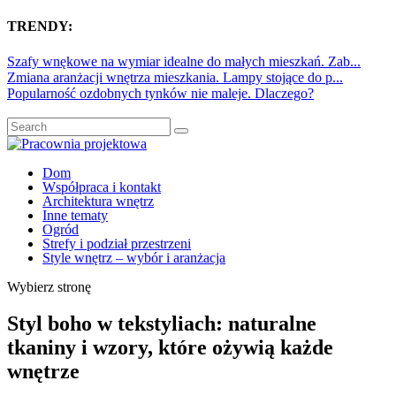
TRENDY:
Szafy wnękowe na wymiar idealne do małych mieszkań. Zab...
Zmiana aranżacji wnętrza mieszkania. Lampy stojące do p...
Popularność ozdobnych tynków nie maleje. Dlaczego?
Dom
Współpraca i kontakt
Architektura wnętrz
Inne tematy
Ogród
Strefy i podział przestrzeni
Style wnętrz – wybór i aranżacja
Wybierz stronę
Styl boho w tekstyliach: naturalne
tkaniny i wzory, które ożywią każde
wnętrze