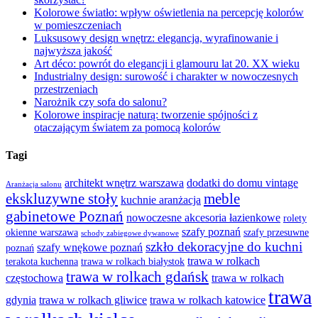
Kolorowe światło: wpływ oświetlenia na percepcję kolorów
w pomieszczeniach
Luksusowy design wnętrz: elegancja, wyrafinowanie i
najwyższa jakość
Art déco: powrót do elegancji i glamouru lat 20. XX wieku
Industrialny design: surowość i charakter w nowoczesnych
przestrzeniach
Narożnik czy sofa do salonu?
Kolorowe inspiracje naturą: tworzenie spójności z
otaczającym światem za pomocą kolorów
Tagi
architekt wnętrz warszawa
dodatki do domu vintage
Aranżacja salonu
ekskluzywne stoły
meble
kuchnie aranżacja
gabinetowe Poznań
nowoczesne akcesoria łazienkowe
rolety
szafy poznań
okienne warszawa
szafy przesuwne
schody zabiegowe dywanowe
szkło dekoracyjne do kuchni
szafy wnękowe poznań
poznań
trawa w rolkach
terakota kuchenna
trawa w rolkach białystok
trawa w rolkach gdańsk
częstochowa
trawa w rolkach
trawa
gdynia
trawa w rolkach gliwice
trawa w rolkach katowice