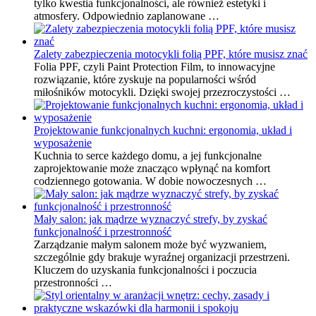
tylko kwestia funkcjonalności, ale również estetyki i
atmosfery. Odpowiednio zaplanowane …
Zalety zabezpieczenia motocykli folią PPF, które musisz znać
Folia PPF, czyli Paint Protection Film, to innowacyjne
rozwiązanie, które zyskuje na popularności wśród
miłośników motocykli. Dzięki swojej przezroczystości …
Projektowanie funkcjonalnych kuchni: ergonomia, układ i
wyposażenie
Kuchnia to serce każdego domu, a jej funkcjonalne
zaprojektowanie może znacząco wpłynąć na komfort
codziennego gotowania. W dobie nowoczesnych …
Mały salon: jak mądrze wyznaczyć strefy, by zyskać
funkcjonalność i przestronność
Zarządzanie małym salonem może być wyzwaniem,
szczególnie gdy brakuje wyraźnej organizacji przestrzeni.
Kluczem do uzyskania funkcjonalności i poczucia
przestronności …