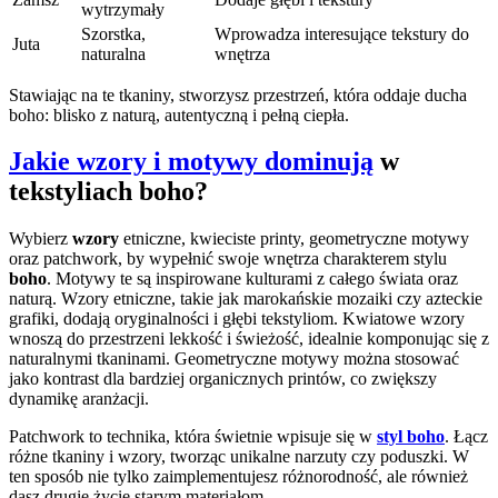
wytrzymały
Szorstka,
Wprowadza interesujące tekstury do
Juta
naturalna
wnętrza
Stawiając na te tkaniny, stworzysz przestrzeń, która oddaje ducha
boho: blisko z naturą, autentyczną i pełną ciepła.
Jakie wzory i motywy dominują
w
tekstyliach boho?
Wybierz
wzory
etniczne, kwieciste printy, geometryczne motywy
oraz patchwork, by wypełnić swoje wnętrza charakterem stylu
boho
. Motywy te są inspirowane kulturami z całego świata oraz
naturą. Wzory etniczne, takie jak marokańskie mozaiki czy azteckie
grafiki, dodają oryginalności i głębi tekstyliom. Kwiatowe wzory
wnoszą do przestrzeni lekkość i świeżość, idealnie komponując się z
naturalnymi tkaninami. Geometryczne motywy można stosować
jako kontrast dla bardziej organicznych printów, co zwiększy
dynamikę aranżacji.
Patchwork to technika, która świetnie wpisuje się w
styl boho
. Łącz
różne tkaniny i wzory, tworząc unikalne narzuty czy poduszki. W
ten sposób nie tylko zaimplementujesz różnorodność, ale również
dasz drugie życie starym materiałom.